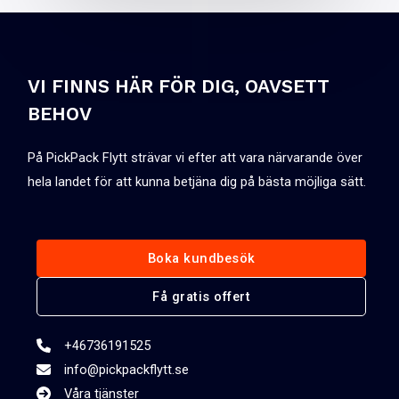
VI FINNS HÄR FÖR DIG, OAVSETT
BEHOV
På PickPack Flytt strävar vi efter att vara närvarande över
hela landet för att kunna betjäna dig på bästa möjliga sätt.
Boka kundbesök
Få gratis offert
+46736191525
info@pickpackflytt.se
Våra tjänster