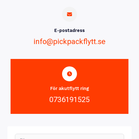
E-postadress
info@pickpackflytt.se
För akutflytt ring
0736191525