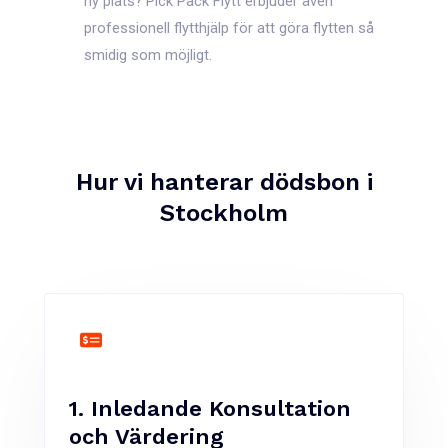
ny plats? Pick Pack Flytt erbjuder även
professionell flytthjälp för att göra flytten så
smidig som möjligt.
Hur vi hanterar dödsbon i
Stockholm
1. Inledande Konsultation
och Värdering