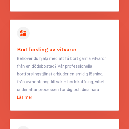
Bortforsling av vitvaror
Behöver du hjälp med att få bort gamla vitvaror
från en dödsbostad? Vår professionella
bortforslingstjänst erbjuder en smidig lösning,
från avmontering till säker bortskaffning, vilket
underlättar processen för dig och dina nära.
Läs mer