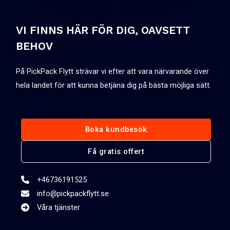
VI FINNS HÄR FÖR DIG, OAVSETT
BEHOV
På PickPack Flytt strävar vi efter att vara närvarande över
hela landet för att kunna betjäna dig på bästa möjliga sätt.
Boka kundbesök
Få gratis offert
+46736191525
info@pickpackflytt.se
Våra tjänster