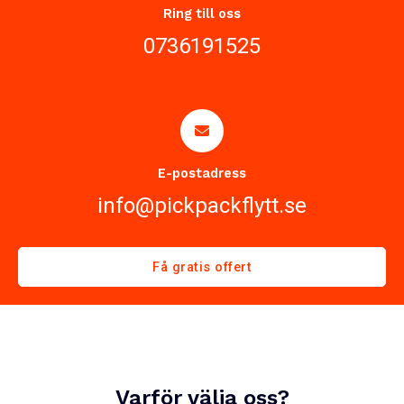
Ring till oss
0736191525
E-postadress
info@pickpackflytt.se
Få gratis offert
Varför välja oss?