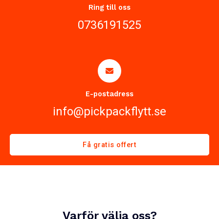
Ring till oss
0736191525
E-postadress
info@pickpackflytt.se
Få gratis offert
Varför välja oss?