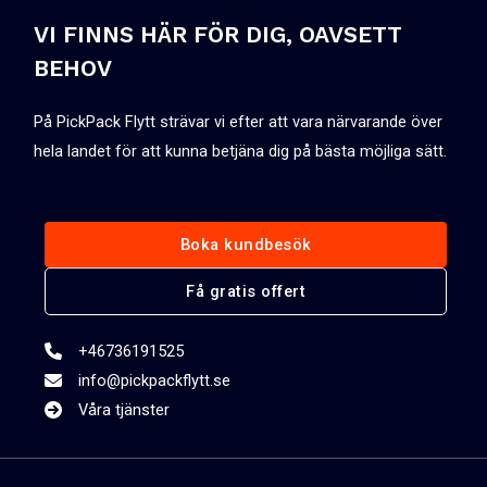
VI FINNS HÄR FÖR DIG, OAVSETT
BEHOV
På PickPack Flytt strävar vi efter att vara närvarande över
hela landet för att kunna betjäna dig på bästa möjliga sätt.
Boka kundbesök
Få gratis offert
+46736191525
info@pickpackflytt.se
Våra tjänster