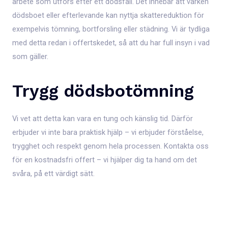
arbete som utförs efter ett dödsfall. Det innebär att varken
dödsboet eller efterlevande kan nyttja skattereduktion för
exempelvis tömning, bortforsling eller städning. Vi är tydliga
med detta redan i offertskedet, så att du har full insyn i vad
som gäller.
Trygg dödsbotömning
Vi vet att detta kan vara en tung och känslig tid. Därför
erbjuder vi inte bara praktisk hjälp – vi erbjuder förståelse,
trygghet och respekt genom hela processen. Kontakta oss
för en kostnadsfri offert – vi hjälper dig ta hand om det
svåra, på ett värdigt sätt.