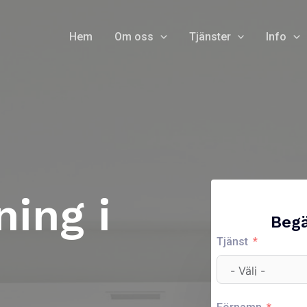
Hem
Om oss
Tjänster
Info
ing i
Begä
Tjänst