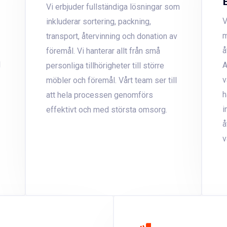
Vi erbjuder fullständiga lösningar som
V
inkluderar sortering, packning,
m
transport, återvinning och donation av
å
föremål. Vi hanterar allt från små
l
A
personliga tillhörigheter till större
v
möbler och föremål. Vårt team ser till
h
att hela processen genomförs
i
effektivt och med största omsorg.
å
v