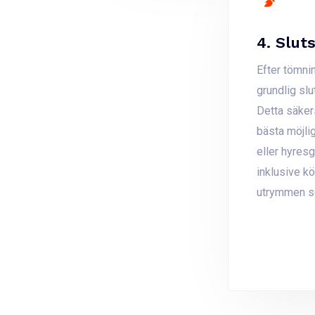
4. Slut
Efter tömni
grundlig sl
Detta säkers
bästa möjli
eller hyresgä
inklusive k
utrymmen so