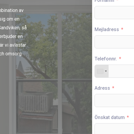
Förnamn
mbination av
 sig om en
 Sandviken, så
Mejladress
 erbjuder en
r vi avlastar
och omsorg.
Telefonnr.
Adress
Önskat datum