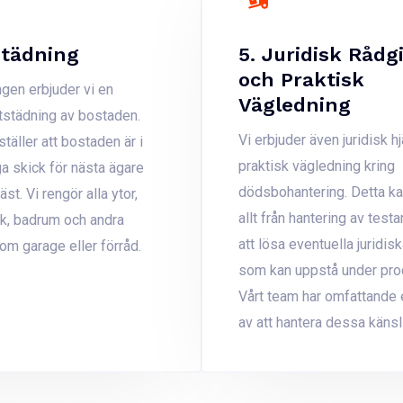
städning
5. Juridisk Rådg
och Praktisk
ngen erbjuder vi en
Vägledning
utstädning av bostaden.
Vi erbjuder även juridisk h
täller att bostaden är i
praktisk vägledning kring
ga skick för nästa ägare
dödsbohantering. Detta k
st. Vi rengör alla ytor,
allt från hantering av testa
ök, badrum och andra
att lösa eventuella juridis
m garage eller förråd​.
som kan uppstå under pro
Vårt team har omfattande 
av att hantera dessa känsl