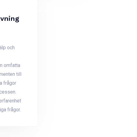
ivning
jälp och
an omfatta
menten till
ka frågor
cessen.
erfarenhet
iga frågor.