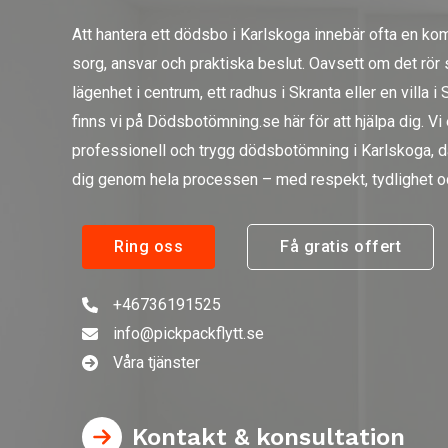
Att hantera ett dödsbo i Karlskoga innebär ofta en ko
sorg, ansvar och praktiska beslut. Oavsett om det rör
lägenhet i centrum, ett radhus i Skranta eller en villa i
finns vi på Dödsbotömning.se här för att hjälpa dig. Vi
professionell och trygg dödsbotömning i Karlskoga, dä
dig genom hela processen – med respekt, tydlighet 
Ring oss
Få gratis offert
+46736191525
info@pickpackflytt.se
Våra tjänster
Kontakt & konsultation