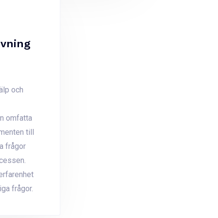
ivning
jälp och
an omfatta
menten till
ka frågor
cessen.
erfarenhet
iga frågor.