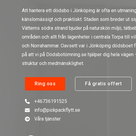
Att hantera ett dödsbo i Jönköping är ofta en utmanin
känslomässigt och praktiskt. Staden som breder ut si
Vätterns södra strand bjuder på naturskön miljö, tätb
områden och allt från lägenheter i centrala Torpa till vi
och Norrahammar. Oavsett var i Jönköping dödsboet fin
på att vi på Dödsbotömning.se hjälper dig hela vägen
struktur och medmänsklighet.
Ring oss
Få gratis offert
+46736191525
info@pickpackflytt.se
Våra tjänster