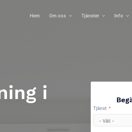
Hem
Om oss
Tjänster
Info
ing i
Begä
Tjänst