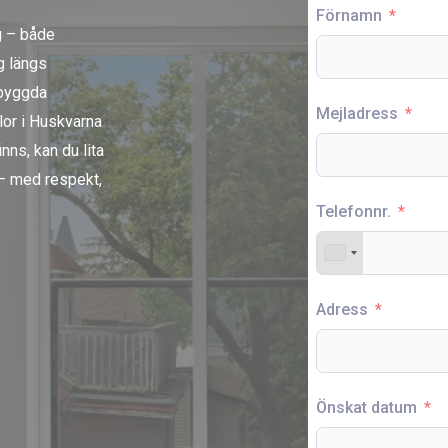
Förnamn
g – både
g längs
ebyggda
Mejladress
llor i Huskvarna
ns, kan du lita
 – med respekt,
Telefonnr.
Adress
Önskat datum