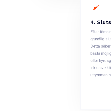
4. Slut
Efter tömni
grundlig sl
Detta säkers
bästa möjli
eller hyresgä
inklusive k
utrymmen so