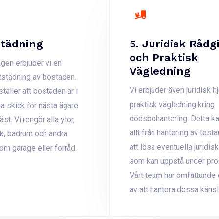
städning
5. Juridisk Rådg
och Praktisk
ngen erbjuder vi en
Vägledning
utstädning av bostaden.
Vi erbjuder även juridisk h
täller att bostaden är i
praktisk vägledning kring
ga skick för nästa ägare
dödsbohantering. Detta k
st. Vi rengör alla ytor,
allt från hantering av testa
ök, badrum och andra
att lösa eventuella juridis
m garage eller förråd​.
som kan uppstå under pro
Vårt team har omfattande 
av att hantera dessa känsl