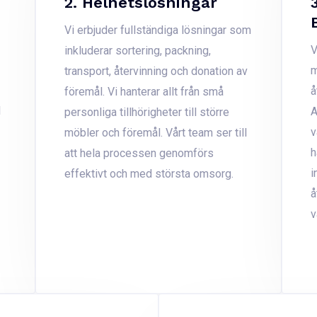
2. Helhetslösningar
Vi erbjuder fullständiga lösningar som
V
inkluderar sortering, packning,
m
transport, återvinning och donation av
å
föremål. Vi hanterar allt från små
l
A
personliga tillhörigheter till större
v
möbler och föremål. Vårt team ser till
h
att hela processen genomförs
i
effektivt och med största omsorg.
å
v